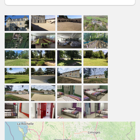
deux salles de restauration d’une capacité
d’accueil totale de 120 couverts,
une salle de 200 m² avec estrade,
un hébergement de 98 lits en chambres et
sanitaires collectifs,
un parc ombragé de 4 hectares aménagé avec des
aires de jeux,
mini-golf, terrain de football et
basket-ball, box pour les chevaux et agrémenté
d’une piscine.
À partir de 22€ par personne et par nuit
À partir de 30 personnes Jusqu'à 98 personnes
, selon
la saison.
Type de groupe : Associations - Comité d'entreprise -
Scolaires - Sportifs - Troisième Age