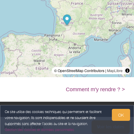
© OpenStreetMap Contributors |
MapLibre
Comment m'y rendre ? >
Ce site utilise des cookies techniques qui permettent et facilitent
OK
votre navigation. Ils sont indispensables et ne sauraient être
Mentions légales
Données Personnelles
Conditions Générales de Vente
supprimés sans affecter l’accès au site et la navigation.
Voir les dates
Indiquez vos dates
Gestion des cookies et données personnelles
Propulsé par
,
services destinés
aux hébergeurs et prestataires
weebnb