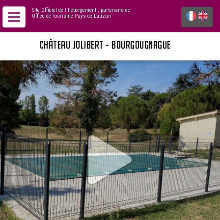
Site Officiel de l'hébergement
, partenaire de
Office de Tourisme Pays de Lauzun
CHÂTEAU JOLIBERT - BOURGOUGNAGUE